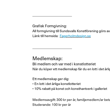
_______________________
Grafisk Formgivning
:
All formgivning till Sundsvalls Konstförening görs
Länk till hemsida:
Fagerholmdesign.se
_______________________
Medlemskap
:
Bli medlem och var med i konstlotteriet
När du köper ett medlemskap får du en lott i det årlig
Ett medlemskap ger dig:
• En lott i det årliga konstlotteriet
• 10% rabatt på konst och konsthantverk i galleriet
Medlemsavgift: 300 kr per år, familjemedlem/ar beta
Studerande: 100 kr per år