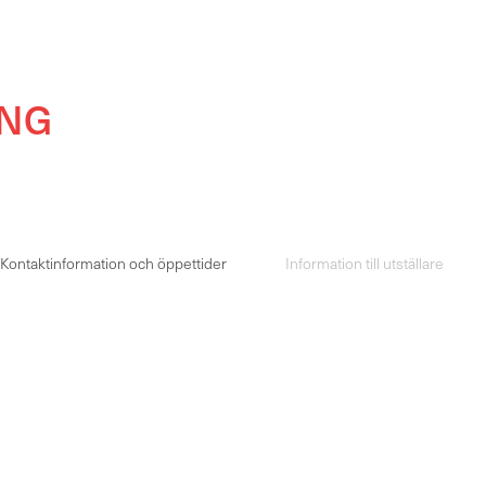
ING
Kontaktinformation och öppettider
Information till utställare