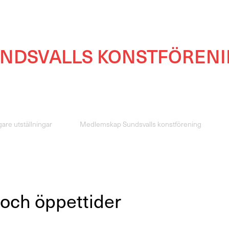
NDSVALLS KONSTFÖREN
gare utställningar
Medlemskap Sundsvalls konstförening
 och öppettider